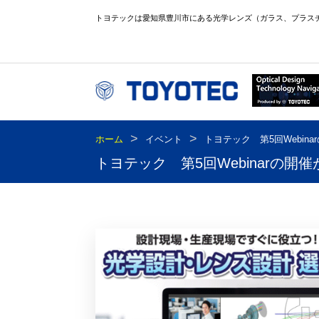
トヨテックは愛知県豊川市にある光学レンズ（ガラス、プラス
>
>
ホーム
イベント
トヨテック 第5回Webin
トヨテック 第5回Webinarの開