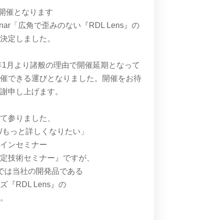
の開催となります
ar「広角で歪みのない『RDL Lens』の
が決定しました。
2年1月より諸般の理由で開催延期となって
開催できる運びとなりました。開催をお待
感謝申し上げます。
して参りました、
/もっと詳しくなりたい」
ラインセミナー
選定技術セミナー』ですが、
では当社の開発品である
RDL Lens』の
す。