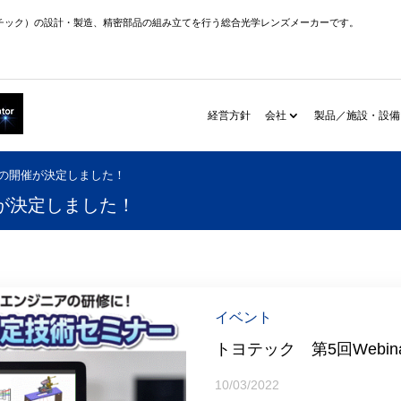
チック）の設計・製造、精密部品の組み立てを行う総合光学レンズメーカーです。
経営方針
会社
製品／施設・設備
arの開催が決定しました！
催が決定しました！
イベント
トヨテック 第5回Webi
10/03/2022