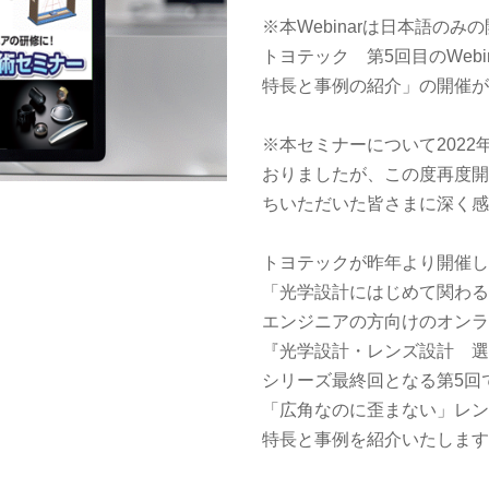
※本Webinarは日本語のみ
トヨテック 第5回目のWebin
特長と事例の紹介」の開催
※本セミナーについて202
おりましたが、この度再度
ちいただいた皆さまに深く
トヨテックが昨年より開催
「光学設計にはじめて関わる
エンジニアの方向けのオン
『光学設計・レンズ設計 
シリーズ最終回となる第5回
「広角なのに歪まない」レンズ『
特長と事例を紹介いたしま