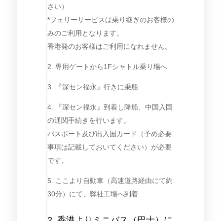
さい）
*フェリーサービスは乗り継ぎのお客様の
みのご利用となります。
香港発のお客様はご利用になれません。
2. 専用ゲートから1Fシャトル乗り場へ
3. 『深セン福永』行きに乗船
4. 『深セン福永』到着し降船、中国入国
の通関手続きを行います。
パスポート及び出入国カード（予め必要
事項は記載しておいてください）が必要
です。
5. ここより自動車（高速道路経由にて約
30分）にて、弊社工場へ到着
2. 香港よりミニバス（巴士）に