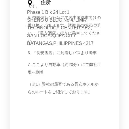
住所

です。
Phase 1 Blk 24 Lot 1
5. 中国側シンセンにて各中国都市向けの
SHENG U BLDG No.4, LIMA
乗り換えがあります。誘導員の指示に従
TECHNOLOGY CENTER,SEZ,
い、『長安酒店』行きに乗車してくださ
SAN LUCAS,LIPA CITY
い。
BATANGAS,PHILIPPINES 4217
6. 『長安酒店』に到着しバスより降車
7. ここより自動車（約20分）にて弊社工
場へ到着
（※1）弊社の最寄である長安ホテルか
らのルートをご紹介しております。