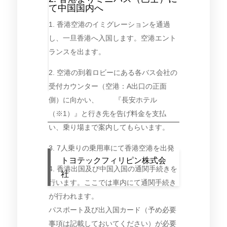
て中国国内へ
1. 香港空港のイミグレーションを通過
し、一旦香港へ入国します。空港エント
ランスを出ます。
2. 空港の到着ロビーにある各バス会社の
受付カウンター（空港：A出口の正面
側）に向かい、 『長安ホテル
（※1）』と行き先を告げ料金を支払
い、乗り場まで案内してもらいます。
3. 7人乗りの乗用車にて香港空港を出発
トヨテックフィリピン株式会
4. 香港出国及び中国入国の通関手続きを
社
行います。ここでは車内にて通関手続き
が行われます。
パスポート及び出入国カード（予め必要
事項は記載しておいてください）が必要