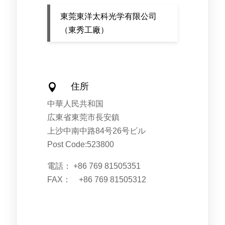
東莞東洋太科光学有限公司
（東秀工廠）
住所

中華人民共和国
広東省東莞市長安鎮
上沙中南中路84号26号ビル
Post Code:523800
電話：
+86 769 81505351
FAX：
+86 769 81505312