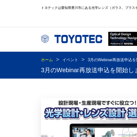
トヨテックは愛知県豊川市にある光学レンズ（ガラス、プラス
>
>
ホーム
イベント
3月のWebinar再放送申
3月のWebinar再放送申込を開始