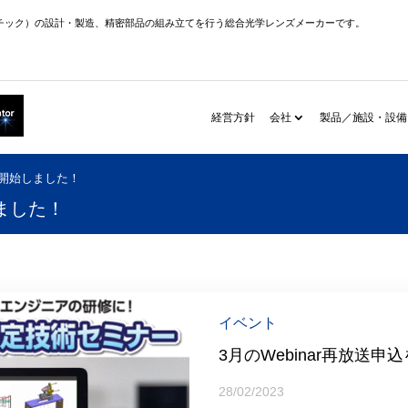
チック）の設計・製造、精密部品の組み立てを行う総合光学レンズメーカーです。
経営方針
会社
製品／施設・設備
込を開始しました！
しました！
イベント
3月のWebinar再放送
28/02/2023