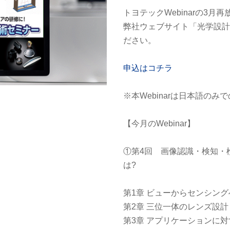
トヨテックWebinarの3
弊社ウェブサイト「光学設
ださい。
申込はコチラ
※本Webinarは日本語の
【今月のWebinar】
①第4回 画像認識・検知・
は?
第1章 ビューからセンシング
第2章 三位一体のレンズ設計
第3章 アプリケーションに