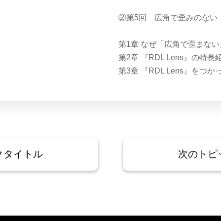
②第5回 広角で歪みのない『R
第1章 なぜ「広角で歪まな
第2章 『RDL Lens』の特長
第3章 『RDL Lens』をつ
クタイトル
次のトピ