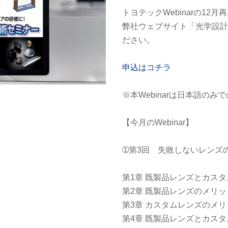
トヨテックWebinarの1
弊社ウェブサイト「光学設
ださい。
申込はコチラ
※本Webinarは日本語の
【今月のWebinar】
➀第3回 失敗しないレンズ
第1章 既製品レンズとカス
第2章 既製品レンズのメリ
第3章 カスタムレンズのメ
第4章 既製品レンズとカス