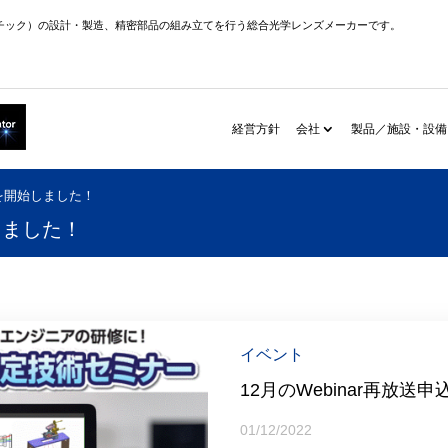
チック）の設計・製造、精密部品の組み立てを行う総合光学レンズメーカーです。
経営方針
会社
製品／施設・設備
込を開始しました！
しました！
イベント
12月のWebinar再放
01/12/2022