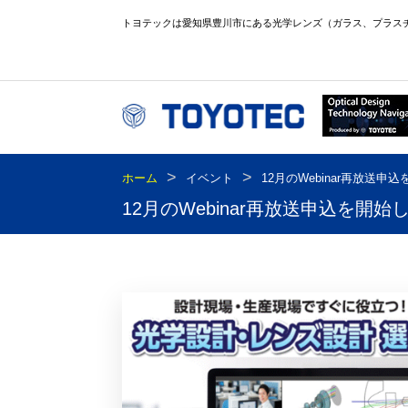
トヨテックは愛知県豊川市にある光学レンズ（ガラス、プラス
>
>
ホーム
イベント
12月のWebinar再放送申
12月のWebinar再放送申込を開始